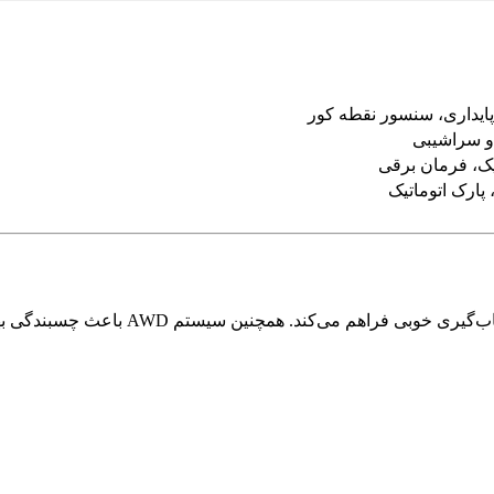
ایداری، سنسور نقطه کور
ارک اتوماتیک
موتور ۲.۰ لیتری توربو با توان بالا در کن