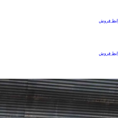
یط فروش
یط فروش