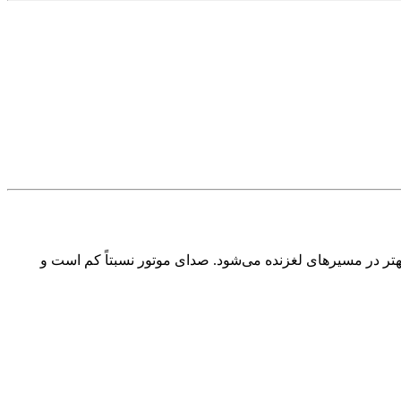
ار گیربکس ۷ سرعته DCT شتاب‌گیری خوبی فراهم می‌کند. همچنین سیستم AWD باعث چسبندگی بهتر در مسیرهای لغزنده می‌شود. صدای موتور نسبتاً کم است و