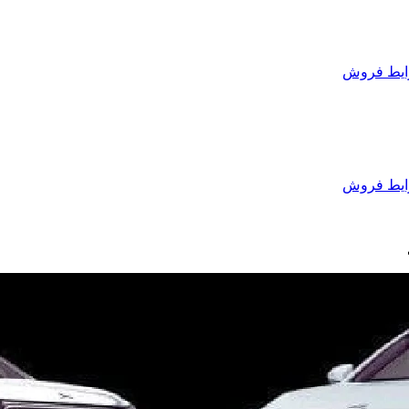
یط فروش
یط فروش