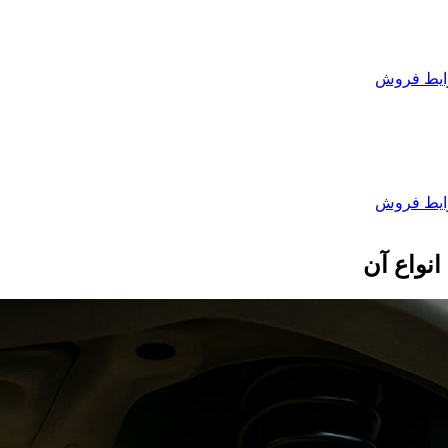
یط فروش
یط فروش
نواع آن