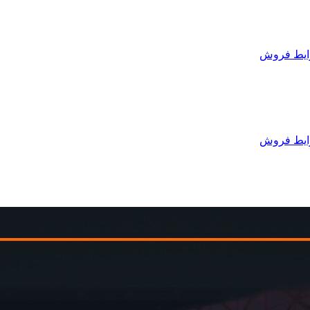
یط فروش
یط فروش