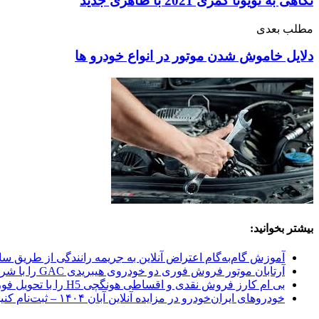
نگاهی به تویوتا کمری 2021 با ظاهری جدید
مطلب بعدی
دلایل خاموش شدن موتور در انواع خودرو ها
بیشتر بخوانید:
آموزش گام‌به‌گام اعتراض آنلاین به جریمه رانندگی از طریق س
آرتابان موتور فروش فوری دو خودروی هیبریدی GAC را با شرایط اقساطی و تحویل ۳۰ روزه اعلام کرد
بی ام کارز فروش نقدی و اقساطی هونگچی H5 را با تحویل فوری اعلام کرد
خودروهای ایران‌خودرو در مزایده آنلاین آبان ۱۴۰۴ – ثبت‌نام کنید