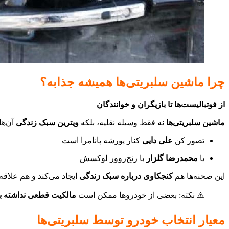
چرا ماشین سلبریتی‌ها همیشه جذابه؟
از فوتبالیست‌ها تا بازیگران و خوانندگان
ماشین سلبریتی‌ها
نه فقط وسیله نقلیه، بلکه
ویترین سبک زندگی
آن‌ه
تصور کن
علی دایی
کنار پورشه پانامرا است
یا
محمدرضا گلزار
با رنج‌روور لوکسش
این صحنه‌ها هم
کنجکاوی درباره سبک زندگی
ایجاد می‌کند و هم علاقه
⚠️ نکته: بعضی از خودروها ممکن است
مالکیت قطعی نداشته ب
معیار انتخاب خودرو توسط سلبریتی‌ها