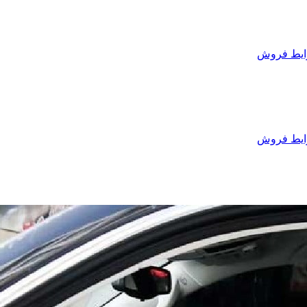
یط فروش
یط فروش