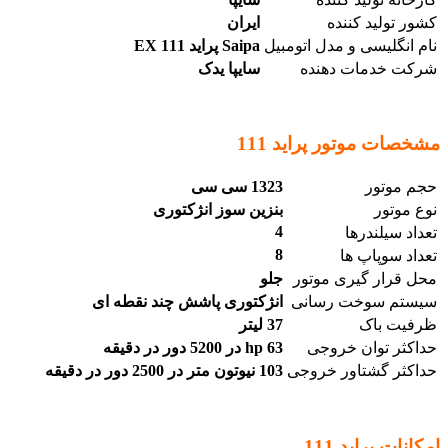
کشور تولید کننده
ایران
نام انگلیسی و مدل اتومبیل
Saipa پراید 111 EX
شرکت خدمات دهنده
سایپا یدک
مشخصات موتور پراید 111
حجم موتور
1323 سی سی
نوع موتور
بنزین سوز انژکتوری
4
تعداد سیلندرها
8
تعداد سوپاپ ها
محل قرار گیری موتور
جلو
سیستم سوخت رسانی
انژکتوری پاشش چند نقطه ای
ظرفیت باک
37 لیتر
حداکثر توان خروجی
63 hp در 5200 دور در دقیقه
حداکثر گشتاور خروجی
103 نیوتون متر در 2500 دور در دقیقه
امکانات پراید 111