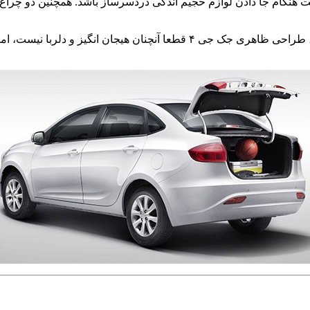
نگام جا دادن لوازم حجیم اندکی دردسرساز باشد. همچنین دو چراغ
به طور کلی، همان گونه که از یک سدان کوچک اقتصادی انتظار داریم، طراحی ظاهری 