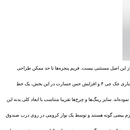
 ظواهر امر پیداست، قاعدتا نباید انتظار یک طراحی ظاهری هیجان انگیز از جک جی ۴ داشته باشید. نمای جانبی جک جی ۴ هم از این اصل مستثنی نیست. فریم پنجره‌ها تا حد ممکن طراحی
همچنین وجود یک لچکی در انتهای قاب شیشه‌های جانبی، از دیگر نکات قابل ذکر نمای کناری جک جی ۴ است. به جهت کاهش سادگی نمای کناری جک جی ۴ و افزایش حس جسارت در این بخش، یک خط
طور کلی، تا حدی نمای کناری جک جی ۴ را از سادگی بیش از حد خارج نموده‌اند. سایز رینگ‌ها و چرخ‌ها تقریبا متناسب با ابعاد کلی بدنه این
 دارای فرم بیضی گونه هستند و توسط یک نوار کرومی در روی درب صندوق