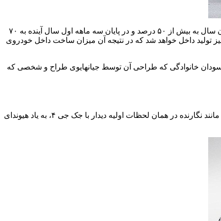
بر اساس برنامه‌های اعلام شده قبلی و با سرمایه گذاری بیش از هشت هزار میلیارد ریالی انجام شده میزان ساخت داخل این محصول تا پایان سال به بیش از ۵۰ درصد و در پایان سه ماهه اول سال آینده به ۷۰
 نیز تولید داخل خواهد شد که در نتیجه آن میزان ساخت داخل خودروی
 خودرو در بازار‌های جهان بخصوص کشور چین Heyue A۳۰ است، ولی بعد‌ها نام آن به جک J۴ یا JAC J۴ تغییر یافت. جک J۴ یک سودان خانوادگی که طراحی آن توسط جیانهایوی طراح و شخصی که
در نگاه اول، نمای ظاهری جک جی ۴ به اندازه برادر بزرگتر خود یعنی مدل جی ۵ چندان جذاب، هماهنگ و زیبا به نظر نمی‌رسد. شاید شما هم مانند نگارنده در همان لحظات اولیه دیدار با جک جی ۴، به یاد هیوندای