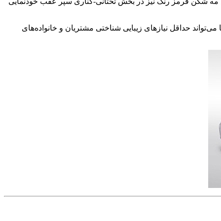
 مه شکن قرمز رنگ نیز در بخش تحتانی-کناری سپر عقب خودنمایی
جک جی ۴ قطعا آنچنان هیجان انگیز و دلربا نیست، اما می‌تواند حداقل نیاز‌های زیبایی شناختی مشتریان و خانواده‌های