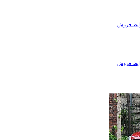
یط فروش
یط فروش