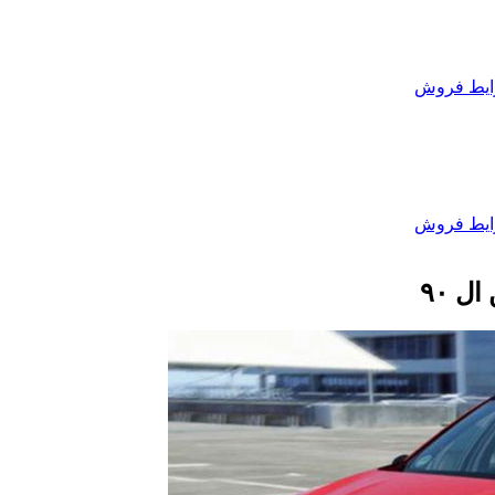
یط فروش
یط فروش