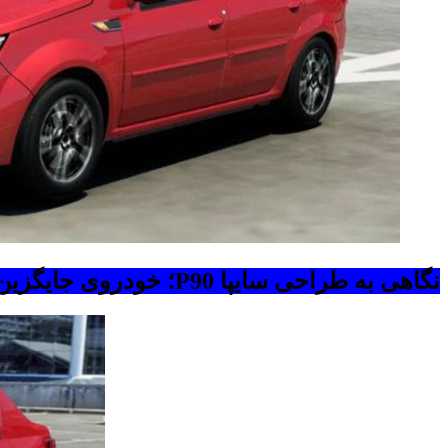
نگاهی به طراحی سایپا P90؛ خودروی جایگزین ال ۹۰