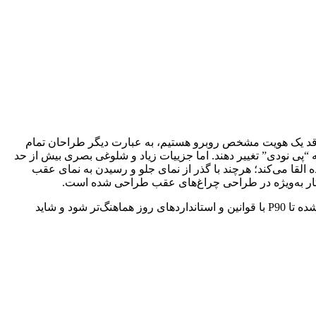
ه P90 در نمای جلو، با یک طراحی متفاوت و شلوغ و فاقد یک هویت مشخص روبرو هستیم، به عبارت دیگر طراحان تمام
به “پی نودی” تغییر دهند. اما جزییات زیاد و شلوغی بصری بیش از حد
ساس خودرویی دو شخصیتی را به بیننده القا می‌کند؛ هرچند با گذر از نمای جلو و رسیدن به نمای عقب
لستار به‌ویژه در طراحی چراغ‌های عقب طراحی شده است.
لبه‌دار بودن درب موتور، زاویه سپر و ساختار لایه‌ای جدید درب محفظه موتور از جمله تغییرات استانداردی است که بر روی این خودرو ایجاد شده تا P90 با قوانین و استانداردهای روز هماهنگ‌تر شود و شاید