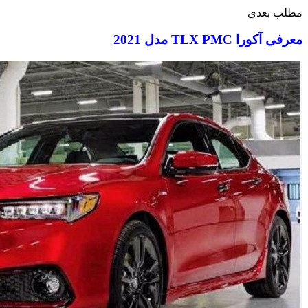
مطلب بعدی
معرفی آکورا TLX PMC مدل 2021