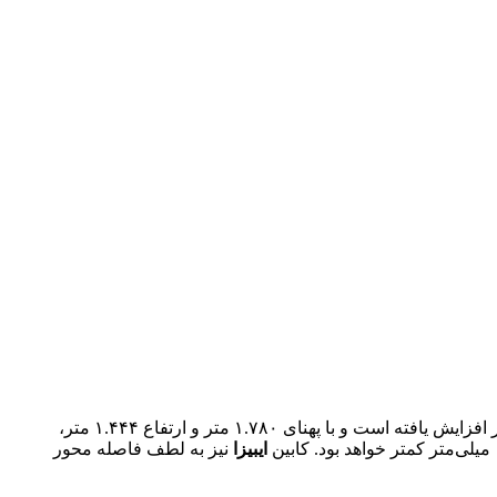
از مدل لئون و فولکس‌گلف کوچک‌تر به نظر می‌رسد؛ اما یک خودروی مینیاتوری و کامپکت محسوب نمی‌شود. طول مدل جدید به ۴ متر افزایش یافته است و با پهنای ۱.۷۸۰ متر و ارتفاع ۱.۴۴۴ متر،
ایبیزا
نیز به لطف فاصله محور