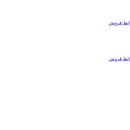
یط فروش
یط فروش