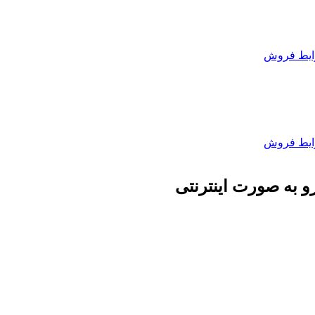
یط فروش
یط فروش