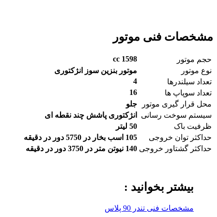
مشخصات فنی موتور
1598 cc
حجم موتور
نوع موتور
موتور بنزین سوز انژکتوری
4
تعداد سیلندرها
16
تعداد سوپاپ ها
محل قرار گیری موتور
جلو
سیستم سوخت رسانی
انژکتوری پاشش چند نقطه ای
ظرفیت باک
50 لیتر
حداکثر توان خروجی
105 اسب بخار در 5750 دور در دقیقه
حداکثر گشتاور خروجی
140 نيوتن متر در 3750 دور در دقيقه
بیشتر بخوانید :
مشخصات فنی تندر 90 پلاس