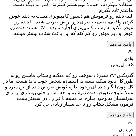
استفاده میکردم، احتمالا میتونستم کمترش کنم اما دیگه دست
نداشتم تایم بگیرم !
البته دنده رو فرمونش هم دستور کامپیوتری هست نه دنده عوض
کردن واقعی، یعنی یه سری دور براش تعریف شده، تا دنده رو
عوض نکنید، سیستم کامپیوتری اجازه نمیده CVT نسبت دنده رو
عوض و دور موتور رو کم کنه که این باعث شتاب بیشتر میشه
پاسخ می‌دهم
هادی
8 سال پیش
گیربکس cvt مصرف سوخت رو کم میکنه و شتاب ماشین رو به
طور کل نابود میکنه بسته به استفاده شخص خوب یا بد هست اما در
کل چون انگار دنده ای وجود نداره کوبش تعویض دنده از بین میره و
عملا متوجه تعویض دنده نمیشیم و احساس راحتی بیشتری از برای
سرنشینان به وجود میاره اما میشه با قرار دادن شیفتر پشت
فرمون مشکل شتاب رو تا حد بسیار زیادی حل کرد
پاسخ می‌دهم
فریدون
8 سال پیش