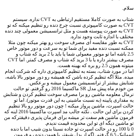
سلام.
شتاب به صورت کاملا مستقیم ارتباطی به CVT نداره. سیستم
CVT به صورت کامپیوتری نسبت چرخ دنده رو تنظیم میکنه که تو
CVT به صورت پیوسته هست و مثل ترانسمیشن معمولی چند دنده
مختلف با اندازه ثابت وجود نداره.
CVT به طور مقایسه ای مصرف سوخت رو بهتر میکنه چون مثلا
ممکنه نسبت دنده مفید برای شما تو یه سرعت و دور موتور خاص
2.5 باشه اما تو موتور معمولی شما یا باید با 2 برید که شتاب و
مصرف بیشتر داره یا با 3 برید که شتاب و مصرف کمتر. اما CVT
میتونه همون 2.5 رو بره که بهینه هست.
اما در مورد شتاب، بسته به تنظیم کامپیوتری داره که شرکت انجام
میده. مثلا اگه تنظیم کرده باشن که همیشه رو دور موتور بالا باشه،
شتابش بیشتر از ترانسمیشن معمول میشه و برعکس.
من خودم ماه پیش مدل SR ماکسیما 2016 رو گرفتم. تو حالت
نرمال معلومه ماشین رو برا مصرف سوخت تنظیم کردن و شتابش
یه مقداری پایینه (به نسبت ماشینی به این قدرت موتور). اما تو
حالت اسپرت، ماشین پرواز میکنه ! چون دور موتور رو بالا تنظیم
کردن برای این حالت . نکته جالب مد اسپرت ماکسیما 2016 اینه که
فرمون ماشین هم سفت تر میشه برای فرمان پذیری دقیقترکه من
تو ماشین دیگه ای تو این محدوده قیمت ندیدم.
0 تا 100 رو در حالت اسپرت تو جاده نسبتا بدون شیب اما با دنده
اتوماتیک 6.5 گرفتم. اگه از پدل شیفتر یا همون دنده رو فرمون