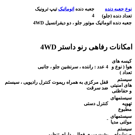
نوع جعبه دنده
جعبه دنده
اتوماتیک
تیپ ترونیک
4
تعداد دنده (جلو)
جعبه دنده اتوماتیک
موتور جلو ، دو دیفرانسیل 4WD
امکانات رفاهی رنو داستر 4WD
کیسه های
هوا ( نوع و
4 عدد : راننده ، سرنشین جلو ، جانبی
تعداد )
سیستم
قفل مرکزی به همراه ریموت کنترل رادیویی ، سیستم
های امنیتی
ضد سرقت
و حفاظتی
سیستمهای
تهویه
کنترل دستی
مطبوع
سیستمهای
-
مولتی مدیا
سیستم
صندلیهای
پشت سری فعال ، دارای تنظیم