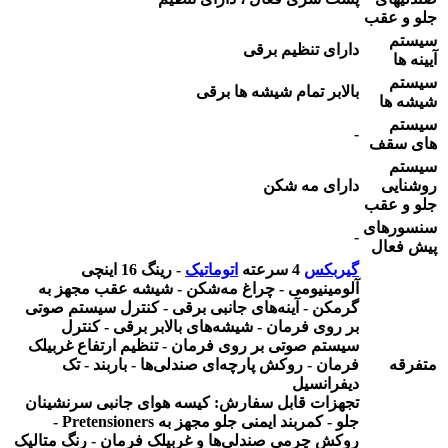
جلو و عقب
سیستم
دارای تنظیم برقی
آیینه ها
سیستم
بالابر تمام شیشه ها برقی
شیشه ها
سیستم
-
های سقف
سیستم
روشنایی
دارای مه شکن
جلو و عقب
سنسورهای
-
پیش فعال
گیربکس
4 سرعته
اتوماتیک
- رینگ 16 اینچی
آلومینیومی - چراغ مه‌شکن - شیشه عقب مجهز به
گرمکن - آینه‌های جانبی برقی - کنترل سیستم صوتی
بر روی فرمان - شیشه‌های بالابر برقی - کنترل
سیستم صوتی بر روی فرمان - تنظیم ارتفاع غربیلک
متفرقه
فرمان - روکش پارچه‌ای صندلی‌ها - باربند - تک
دیفرانسیل
تجهزات قابل سفارش: کیسه هوای جانبی سرنشینان
جلو - کمربند ایمنی جلو مجهز به Pretensioners -
روکش چرمی صندلی‌ها و غربیلک فرمان - رنگ متالیک