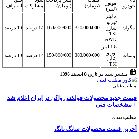
موتور
خودرو
(تومان)
(تومان)
مشارکت
انصراف
(لیتر)
2 لیتر
توربو
160/000/000
320/000/000
تیگوان
14 درصد
10 درصد
شارژ
TSI
AWD
1.8 لیتر
توربو
150/000/000
303/000/000
پاسات
14 درصد
10 درصد
شارژ
TSI
منتشر شده در تاریخ
8 اسفند 1396
مطلب قبلی
قیمت جدید محصولات فولکس واگن در ایران اعلام شد
+ مشخصات فنی
مطلب بعدی
آخرین قیمت محصولات سانگ یانگ