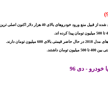
زار دلار اکنون اصلی ترین محصول این شرکت بی ام و سری 2 می باشد.
درو - دی 96