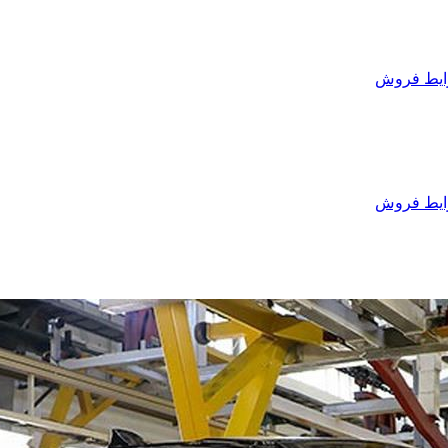
یط فروش
یط فروش