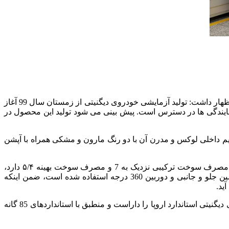
غلامرضا محمدی، قائم مقام اجرایی مدیر عامل بهمن موتور با اشاره به آغاز تولید انبوه محصول جدید گروه بهمن درباره روند تولید دیگنیتی اظهار داشت: تولید آزمایشی خودروی دیگنیتی از زمستان سال 99 آغاز
ایندگی ها در دسترس است. پیش بینی می شود تولید این محصول در
و متفاوت است که در 6 رنگ متنوع تولید می شود و همچنین تریم داخلی لوکس و مدرن آن با دو رنگ مارون و مشکی همراه با آپشن
محمدی با بیان اینکه محصول جدید شرکت بهمن موتور دارای موتور ۱/۵ لیتری توربو شارژ، قدرت 150 اسب بخار، گشتاور 220 نیوتن متر، مصرف سوخت ترکیبی نزدیک به 7 و مصرف سوخت بهینه ۵/۴ دارد،
گفت: در دیگنیتی از گیربکس CVT، صفحه نمایشگر لمسی، فرمان اسپرت دی کات، دوربین ثبت کننده رانندگی، کیسه هوای راننده سرنشین جلو و جانبی و دوربین 360 درجه استفاده شده است، ضمن اینکه
ید.
قائم مقام اجرایی مدیر عامل بهمن موتور با اشاره به بهره مندی این خودرو از استانداردهای بالای کیفی تصریح کرد: به لحاظ کیفی، خودروی دیگنیتی استاندارد اروپا را داراست و منطبق با استانداردهای 85 گانه