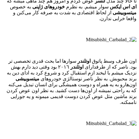
تا حالا چند مدل
لنسر
عوض کردم و امروز هم چند ماهی میشه که
ای
‌
اس
‌
ایکس
سوار میشم. به نظرم
خودروهای
ژاپنی
به خصوص
میتسوبیشی
از لحاظ اقتصادی به شدت به صرفه کار می‌کنن و
واقعا خرابی ندارن.
اون طرف وسط پاتوق
اوتلندر
سوارها اما بحث قدری تخصصی تر
بود. ناصر که از طرفدارای
اوتلندر
٢٠١٦ بود وقتی دید دارم بهش
نزدیک میشم با لبخند ازم استقبال کرد و شروع کرد به ادای دین به
برند محبوبش. به نظر ناصر نوستالژی خودروهای
میتسوبیشی
اون‌هارو به یه همراه و دوست همیشگی برای انسان تبدیل می‌کنه
که به راحتی نمیشه از اون‌ها دست کشید. به نظر اون عوض کردن
برند ماشین مثل عوض کردن دوست قدیمی میمونه و یه جورایی
ناممکنه.