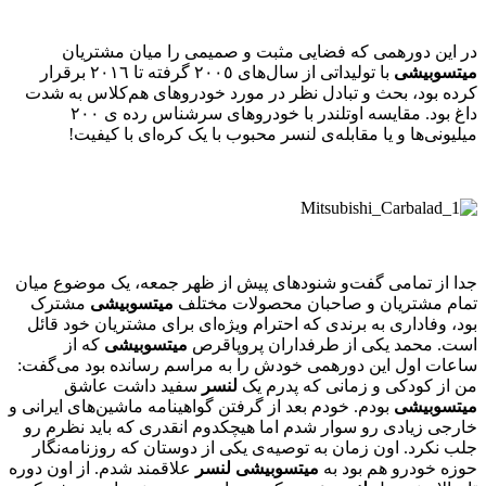
در این دورهمی که فضایی مثبت و صمیمی را میان مشتریان
میتسوبیشی
با تولیداتی از سال‌های ٢٠٠٥ گرفته تا ٢٠١٦ برقرار
کرده بود، بحث و تبادل نظر در مورد خودروهای هم‌کلاس به شدت
داغ بود. مقایسه اوتلندر با خودروهای سرشناس رده ی ٢٠٠
میلیونی‌ها و یا مقابله‌ی لنسر محبوب با یک کره‌ای با کیفیت!
جدا از تمامی گفت‌و شنودهای پیش از ظهر جمعه، یک موضوع میان
تمام مشتریان و صاحبان محصولات مختلف
میتسوبیشی
مشترک
بود، وفاداری به برندی که احترام ویژه‌ای برای مشتریان خود قائل
است. محمد یکی از طرفداران پروپاقرص
میتسوبیشی
که از
ساعات اول این دورهمی خودش را به مراسم رسانده بود می‌گفت:
من از کودکی و زمانی که پدرم یک
لنسر
سفید داشت عاشق
میتسوبیشی
بودم. خودم بعد از گرفتن گواهینامه ماشین‌های ایرانی و
خارجی زیادی رو سوار شدم اما هیچکدوم انقدری که باید نظرم رو
جلب نکرد. اون زمان به توصیه‌ی یکی از دوستان که روزنامه‌نگار
حوزه خودرو هم بود به
میتسوبیشی
لنسر
علاقمند شدم. از اون دوره