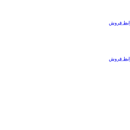
یط فروش
یط فروش