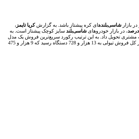
در بازار
شاسی
بلند
های کره پیشتاز باشد. به گزارش
کریا
تایمز
،
درصد
، در بازار خودروهای
شاسی
بلند
سایز کوچک پیشتاز است. به
 مشتری تحویل داد. به این ترتیب رکورد سریع‌ترین فروش یک مدل
رکستون در بیست و هشتمین ماه عرضه به هدف فروش صدهزارمین دستگاه رسیده بود. در ماه نوامبر کل فروش تیولی به 13 هزار و 728 دستگاه رسید که 9 هزار و 475