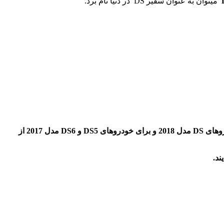
میتوان به عنوان سفیر DS در دنیا نام برد.
شرکت آرین موتور تابان نماینده محصولات دی اس فرانسه در ایران در دومین نمایشگاه بین المللی تهران از تخفیف 1% برای خریداران خودروهای DS مدل 2018 و برای خودروهای DS5 و DS6 مدل 2017 از
ند.