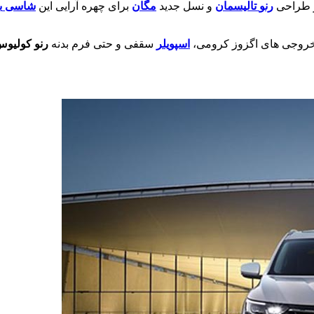
ز طراحی
رنو
تالیسمان
و نسل جدید
مگان
برای چهره آرایی این
شاسی
ب
خروجی های اگزوز کرومی،
اسپویلر
سقفی و حتی فرم بدنه
رنو
کولیوس 17