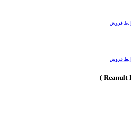
یط فروش
یط فروش