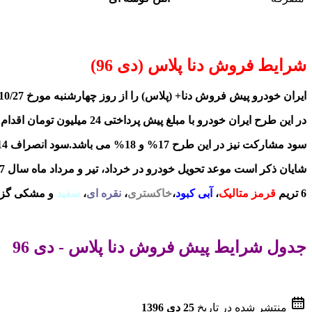
شرایط فروش دنا پلاس (دی 96)
ایران خودرو پیش فروش دنا+ (پلاس) را از روز چهارشنبه مورخ 96/10/27 به تعداد محدود تا زمان تکمیل ظرفیت فعال خواهد کرد.
در این طرح ایران خودرو با مبلغ پیش پرداختی 24 میلیون تومان اقدام به ثبت نام از متقاضیان خواهد کرد و مابغی مبلغ در زمان صدور دعوتنامه از متقاضیان اخذ خواهد کرد.
سود مشارکت نیز در این طرح 17% و 18% می باشد.سود انصراف 14% و 15% در نظر گرفته شده است.
شایان ذکر است موعد تحویل خودرو در خرداد، تیر و مرداد ماه سال 97 خواهد بود.
6 تریم
قرمز متالیک
،
آبی کبود
،
خاکستری
،
نقره ای
،
سفید
و مشکی گزینه
جدول شرایط پیش فروش دنا پلاس - دی 96
منتشر شده در تاریخ
25 دی 1396