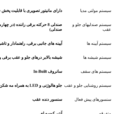
سیستم مولتی مدیا
دارای مانیتور تصویری با قابلیت پخش فای
سیستم صندلیهای جلو و
عقب
صندلی)
سیستم آیینه ها
آیینه های جانبی برقی، راهنمادار و تاشو
سیستم شیشه ها
شیشه بالابر درهای جلو و عقب برقی و م
سیستم های سقف
سانروف In-Built
سیستم روشنایی جلو و عقب
جلو هالوژنی و LED به همراه مه شکن
سنسورهای پیش فعال
سنسور دنده عقب
متفرقه
آنتن کوسه ای