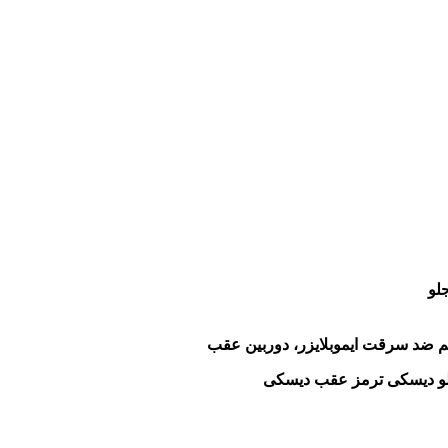
م ضد سرقت ایموبلایزر، دوربین عقب
لو ديسكی ترمز عقب ديسكی