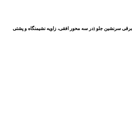
ی راننده (در چهارمحور افقی، عمودی، زاویه نشیمنگاه و پشتی صندلی), صندلی 6 حرکته برقی سرنشین جلو (در سه محور افقی، زاویه نشیمنگاه و پشتی