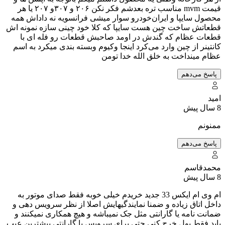
قیمت mvm مناسب تره بعدشم فکر نکن ۲۰۶ و ۳۰۷و ۲۰۷ یا هر
محصول سایپا و ایران‌خودرو سوار میشی فرانسویه نه داداش همه
قطعاتش ساخت چین هست سایپا که کلا خود چینی سازه نمونه اش
قطعات عظام که گندش در اومد صاحبش قطعات رو فله ای با
کانتینر از چین وارد می‌کرد اینجا وکیوم وبسته بندی میکرد به اسم
عظام مینداخت به خلق الله خدا تومن
پاسخ می‌دهم
امید
8 سال پیش
ممنونم
پاسخ می‌دهم
محمدقاسم
8 سال پیش
ام وی ام ایکس 33 جدید خریدم خیلی خوبه فقط صدای موتور به
داخل اتاق زیاده و ضمنا نمایندگیهایش اصلا از نظر سرویس دهی و
ضمانت نامه یا گارانتی مثل جک نمیباشه و هیچ همکاری نمیکنند و
باید فقط پول خرج کنی حتی برای سرویس یا گارانتی بیشترین عیب