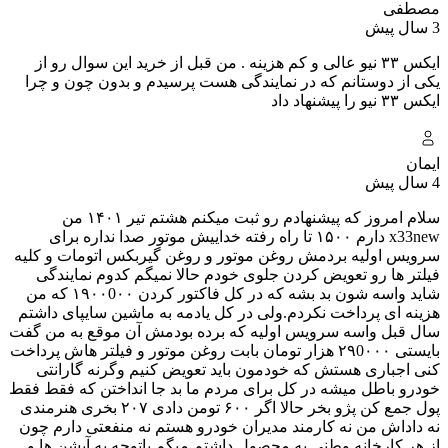
مصطفی
3 سال پیش
ایکس ۳۳ نیو عالی و کم هزینه . من قبل از خرید این سوال رو از
یکی از دوستانم که در نمایندگی هست پرسیدم و بدون چون و چرا
ایکس ۳۳ نیو‌ را پیشنهاد داد
ایمان
4 سال پیش
سلام امروز که پیشنهادم رو ثبت میکنم هشتم تیر ۱۴۰۱ من
x33new دارم ۱۵۰۰ تا راه رفته خداییش موتور صدا نداره برای
سرویس اولیه بردمش روغن موتور و روغن گیربکس اتومات و کلیه
فیلتر ها رو تعویض کردن جلوی خودم حالا نمیگم کدوم نمایندگی
شاید واسه شون بد بشه که در کل فاکتور کردن ۱۹۰۰0۰۰ که من
هزینه ای پرداخت نکردم.ولی در کل یادمه به ماشین سایپای داشتم
سال قبل واسه سرویس اولیه که برده بودمش آن موقع به من گفت
بایستی ۲۹0۰۰۰ هزار تومان بابت روغن موتور و فیلتر هاش پرداخت
کنی اجباری هستش که خودمون باید تعویض کنیم وگرنه گارانتی
خودرو باطل میشه در کل برای مردم ما بد جا انداختن که فقط فقط
پول جمع کن پژو بخر حالا اگر ۶۰۰ تومن دادی ۲۰۷ بخری هنرمندی
نه داداش من نه کارمند مدیران خودرو هستم نه منفعتی دارم چون
از هر کارخانه وطنی یه محصول داشتم میگم باتوجه به آپشن ها و