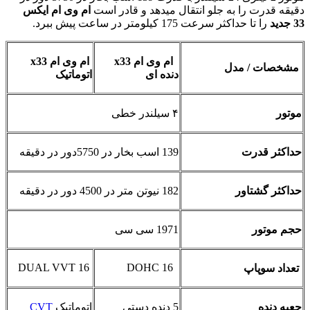
دقیقه قدرت را به جلو انتقال میدهد و قادر است
ام وی ام ایکس
33 جدید
را تا حداکثر سرعت 175 کیلومتر در ساعت پیش ببرد.
ام وی ام
x33
ام وی ام
x33
مشخصات / مدل
دنده ای
اتوماتیک
موتور
۴ سیلندر خطی
حداکثر قدرت
139 اسب بخار در 5750دور در دقیقه
حداکثر گشتاور
182 نیوتن متر در 4500 دور در دقیقه
حجم موتور
1971 سی سی
16 DUAL VVT
DOHC 16
تعداد سوپاپ
جعبه دنده
5 دنده دستی
اتوماتیک
CVT