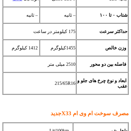
شتاب ۰ تا ۱۰۰
– ثانیه
– ثانیه
حداکثر سرعت
175 کیلومتر در ساعت
وزن خالص
1455کیلوگرم
1412 کیلوگرم
فاصله بین دو محور
2510 میلی متر
ابعاد و نوع چرخ های جلو و
215/65R16
عقب
مصرف سوخت ام وی ام
X33جدید
– Lit/100km
داخل شهر