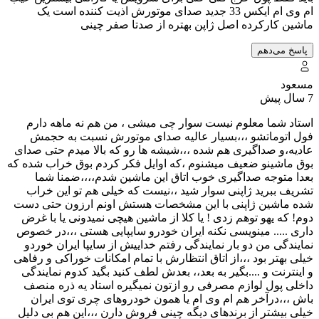
ام وی ام ایکس 33 جدید صدای موتورش اذیت کننده است یک
ماشین کارکرده اصل ژاپن بهتره از صدتا صفر چینی
پاسخ می‌دهم
مسعود
7 سال پیش
استاد شما معلوم نیست سوار چی میشی ، من هم نه ماهه دارم
فول اتوماتشو ،،،بسیار عالیه صدای موتورش نسبت به حجمش
عادیه،و صداگیری هم شده ،،،شیشه ها رو که بالا میدم حتی صدای
بوق ماشینو ضعیف میشنوم ،که اوایل فکر کردم بوق خراب شده که
بعدا متوجه صداگیری خوب اتاق این ماشین شدم،،،،ضمنا شما
تشریف ببرید ژاپنی سوار شید ،،نیست که خیلی هم تو این خراب
شده ماشین ژاپنی با این مشخصات هستش اونم ارزون حتی دست
دوم! که یهو توهم زدی ! یا کلا از ماشین هیچی نمیدونی یا با غرض
داری ..... مینویسی نکنه ایران خودرو سایپایی هستی ،،،در خصوص
نمایندگی من دو بار نمایندگی رفتم خداییش از سایپا ایران خوردو
خیلی بهتر بود ،،،از اتاق انتظارش با تمام امکانات خوراکی و رفاهی
و اینترنت و ....بگیر به بعد،، بعدش لطف کنید بگید کدوم نمایندگی
داخلی پول لوازم مصرفی رو ازتون نمیگیره استاد یه ذره منصف
باش ،،،درآخر هم ام وی ام یا همون خودروهای چری توی ایران
خیلی بیشتر از برندهای دیگه چینی فروش دارن ،،،این هم بی دلیل