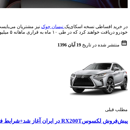
در خرید اقساطی نسخه اسکای‌پک
نیسان جوک
خودرو دریافت خواهند کرد که در طی ۱۰ ماه به قراری ماهانه ۵ میلیون تومان اقساط را پرداخت خواهند کرد. شرایط ویژه برای خرید اقساطی، گرفتن
منتشر شده در تاریخ
19 آبان 1396
مطلب قبلی
پیش‌فروش لکسوسRX200T در ایران آغاز شد+شرایط فروش