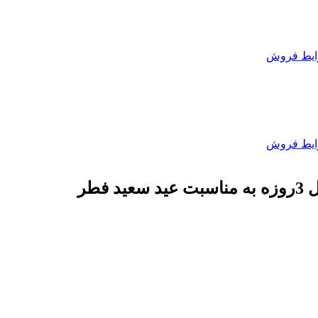
یط فروش
یط فروش
فطر