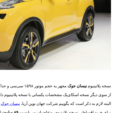
نسخه پلاتینیوم
نیسان جوک
مجهز به حجم موتور ۱۵۹۸ سی‌سی‌ و حداکثر قدرت ۱۱۷ اسب بخار متصل به گیربکس اتوماتیک XTronic است که در هر ۱۰۰ کیلومتر رانندگی ترکیبی ۶ لیتر بنزین می‌سوزاند.
از سوی دیگر نسخه اسکای‌پک مشخصات یکسانی با نسخه پلاتینیوم دارد 
البته لازم به ذکر است که بگوییم شرکت جهان نوین آریا،
نیسان جوک
ر
برای خرید اقساطی نسخه پلاتینیوم، متقاضیان می‌بایست
۸۹ میلیون