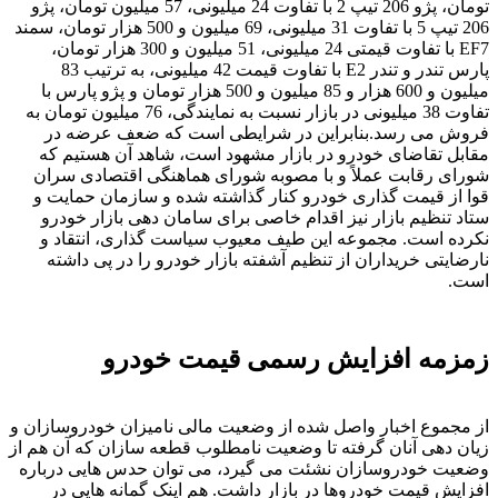
تومان، پژو 206 تیپ 2 با تفاوت 24 میلیونی، 57 میلیون تومان، پژو
206 تیپ 5 با تفاوت 31 میلیونی، 69 میلیون و 500 هزار تومان، سمند
EF7 با تفاوت قیمتی 24 میلیونی، 51 میلیون و 300 هزار تومان،
پارس تندر و تندر E2 با تفاوت قیمت 42 میلیونی، به ترتیب 83
میلیون و 600 هزار و 85 میلیون و 500 هزار تومان و پژو پارس با
تفاوت 38 میلیونی در بازار نسبت به نمایندگی، 76 میلیون تومان به
فروش می رسد.بنابراین در شرایطی است که ضعف عرضه در
مقابل تقاضای خودرو در بازار مشهود است، شاهد آن هستیم که
شورای رقابت عملاً و با مصوبه شورای هماهنگی اقتصادی سران
قوا از قیمت گذاری خودرو کنار گذاشته شده و سازمان حمایت و
ستاد تنظیم بازار نیز اقدام خاصی برای سامان دهی بازار خودرو
نکرده است. مجموعه این طیف معیوب سیاست گذاری، انتقاد و
نارضایتی خریداران از تنظیم آشفته بازار خودرو را در پی داشته
است.
زمزمه افزایش رسمی قیمت خودرو
از مجموع اخبار واصل شده از وضعیت مالی نامیزان خودروسازان و
زیان دهی آنان گرفته تا وضعیت نامطلوب قطعه سازان که آن هم از
وضعیت خودروسازان نشئت می گیرد، می توان حدس هایی درباره
افزایش قیمت خودروها در بازار داشت. هم اینک گمانه هایی در