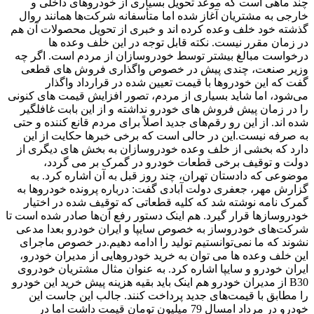
چند ماهی است که موعد تحویل بسیاری از خودروهای داخلی و
خارجی به مشتریان آغاز شده اما متأسفانه شرکت‌ها همانند روال
گذشته خود خلف وعده کرده اند و خبری از تحویل محصولات آن هم
در زمان مقرر نیست. نکته قابل توجه در این خلف وعده ها
درخواست مبالغ بیشتر توسط خودروسازان از مردم است. اگر چه
وزیر صنعت، چندی پیش در خصوص واگذاری فروش های قطعی
گفت که این خودروها با قیمت تعیین شده در قرارداد واگذار
می‌شود، اما شاید بسیاری از مردم، تصور افزایش قیمت های کنونی
را در زمان پیش فروش های خودرو نداشته و از این بابت غافلگیر
شده اند. از این رو رقم‌های جدید اصلاً برای مردم قانع کننده و حتی
به صرفه نیست.این در حالی است که برخی خبرها حکایت از این
دارد که بخشی از خلف وعده خودروسازان به بخش های دیگری از
دولت و توقیف برخی قطعات خودرو در گمرک بر می گردد،
موضوعی که دادستان تهران، چند روز قبل به آن اشاره کرد. به
گزارش مهر، جعفری دولت آبادی گفت: درباره پرونده خودروها به
گمرک نامه نوشته شد که کلیه قطعاتی که توقیف شده در اختیار
خودروسازها قرار گیرد. هم اینک دستور رفع آن‌ها صادر شده است تا
شرکت‌های خودروساز به خصوص سایپا و ایران خودرو بعدا مدعی
نشوند که ما نمی‌توانستیم تولید را ادامه دهیم.در خصوص ماجرای
این خلف وعده ها می توان به خرید خودروهایی از مدیران خودرو،
ایران خودرو و سایپا اشاره کرد. به عنوان مثال مشتریان خودروی
B30 از مدیران خودرو هم اینک باید بقیه هزینه پیش خرید این خودرو
را مطابق با قیمت‌های جدید پرداخت کنند. جالب این جاست این
خودرو در مرداد امسال 79 میلیون تومان قیمت داشت اما در