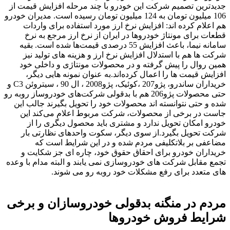
جدیدترین تصمیم شرکت این خودرو با چند مرحله افزایش قیمت از
106 میلیون تومان به 124 میلیون تومان رسیده است. مدیران خودرو
هم اعلام کرده اند: افزایش نرخ ارز مورد استفاده برای واردات
قطعات برای مونتاژ خودروها در ایران از نرخ ارز مرجع به نرخ
سامانه نیما، باعث افزایش 55 درصدی قیمت‌ها شده است. بقیه
شرکت ها هم با استدلال افزایش نرخ ارز و هزینه های تولید نیز
همین روال را پیش گرفته و در محصولات مونتاژی و داخلی خود
افزایش قیمت ها را اعمال کرده‌اند.به عنوان نمونه هایی دیگر،
خریداران ساندرو، پژو207 ،کوئیک، پژو2008 ، ال 90 ، سیتروئن C3 و
حتی محصولات پژو206 هم با بدقولی شرکت‌های خودروساز روبه رو
شده و حتی نتوانسته اند محصولات خود را تحویل بگیرند جالب این
جاست در برخی از محصولات، شرکت مربوط اعلام می‌کند این
خودرو امکان تحویل ندارد و مشتری باید محصول دیگری را از
شرکت تحویل بگیرد.از سوی دیگر، سکوت واحدهای نظارتی بار
مضاعفی بر بلاتکلیفی مردم شده و در این شرایط است که
خریداران خودرو برای احقاق حقوق خود، چاره ای جز شکایت و
تجمع مقابل شرکت های خودروسازی نمی یابند و البته مدام با وعده
های متعدد برای رفع مشکلات خود روبه رو می شوند.
مردم در منگنه بدقولی خودروسازان و برخی
شرایط فروش خودروها